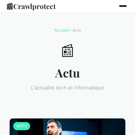
📰
Crawlprotect
Accueil
› Actu
📰
Actu
L'actualité tech et informatique
ACTU