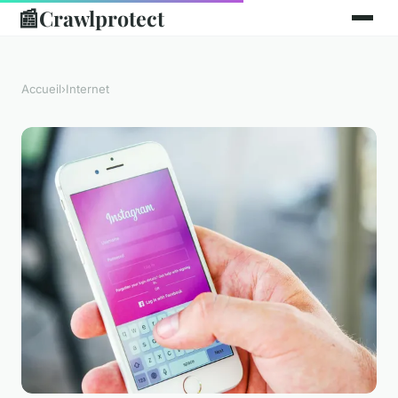
📰
Crawlprotect
Accueil
›
Internet