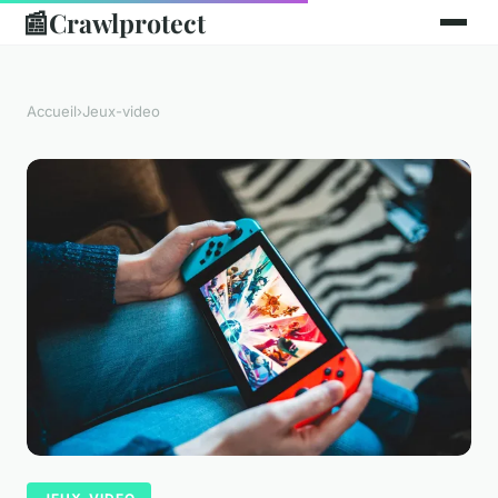
📰
Crawlprotect
Accueil
›
Jeux-video