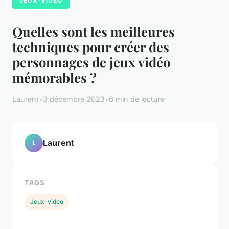
JEUX-VIDEO
Quelles sont les meilleures
techniques pour créer des
personnages de jeux vidéo
mémorables ?
Laurent
•
3 décembre 2023
•
6 min de lecture
Laurent
L
TAGS
Jeux-video